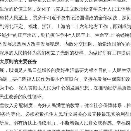
持人民至上，将尊重人民主体地位与激发人民首创精神有机统
生活的价值主体，深化了马克思主义政治经济学关于人民主体地
持人民至上，贯穿于习近平总书记治国理政的全部实践，深刻
到河北正定、福建、浙江、上海的二十六年地方工作，再到成
能少”的庄严承诺，到抗疫斗争中“人民至上、生命至上”的铿锵誓言
的发展思想融入改革发展稳定、内政外交国防、治党治国治军
深厚的人民情怀为我们树立了光辉的榜样，为做好所有工作提供
大原则的主要任务
展，以满足人民日益增长的美好生活需要为根本目的，人民生活
时强调，要把造福人民作为根本价值取向，坚持在发展中保障和
为中心，深入贯彻以人民为中心的发展思想，在推动经济高质
民生改善的良性循环。
收入分配制度，办好人民满意的教育，健全社会保障体系，推
服务均等化。必须紧紧抓住人民群众最关心最直接最现实的利益
所居、弱有所扶上持续用力，不断增强人民群众获得感、幸福感