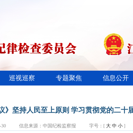
巡视巡察
专题聚焦
信息公开
议》坚持人民至上原则 学习贯彻党的二十
30
信息来源：
中国纪检监察报
字号：[
大
中
小
]