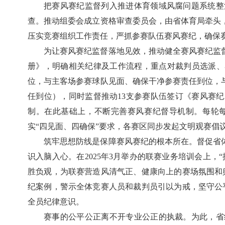
把赛风赛纪监督列入推进体育领域风腐问题系统整
查。推动组委会成立资格审查委员会，由省体育局牵头
压实竞赛组织工作责任，严抓参赛队伍赛风赛纪，确保
为让赛风赛纪监督落地见效，推动健全赛风赛纪监
册》，明确相关纪律及工作流程，重点对裁判员选派、
位，与主客场参赛球队见面、确保干净参赛责任到位，
任到位），同时监督推动13支参赛队伍签订《赛风赛
制。在此基础上，不断完善赛风赛纪督导机制。每轮
实“四见面、四确保”要求，各赛区同步发起文明观赛倡
筑牢思想防线是保障赛风赛纪的根本所在。督促省
识入脑入心。在2025年3月举办的联赛业务培训会上
胜负观，为联赛营造风清气正、健康向上的赛场氛围和
纪案例，警示全体竞赛人员和裁判员引以为戒，坚守公
全员纪律意识。
赛事的公平公正离不开专业公正的执裁。为此，省