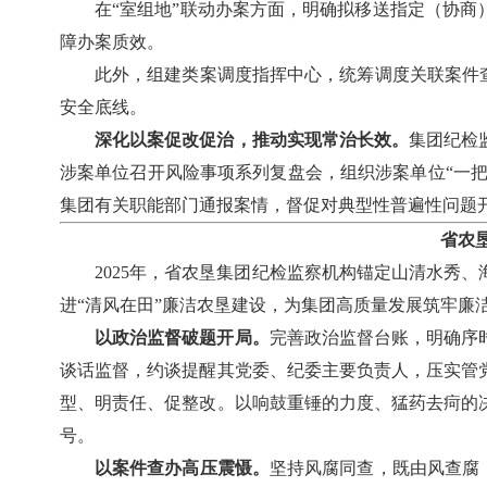
在“室组地”联动办案方面，明确拟移送指定（协商
障办案质效。
此外，组建类案调度指挥中心，统筹调度关联案件
安全底线。
深化以案促改促治，推动实现常治长效。
集团纪检
涉案单位召开风险事项系列复盘会，组织涉案单位“一把
集团有关职能部门通报案情，督促对典型性普遍性问题开
省农
2025年，省农垦集团纪检监察机构锚定山清水秀
进“清风在田”廉洁农垦建设，为集团高质量发展筑牢廉
以政治监督破题开局。
完善政治监督台账，明确序
谈话监督，约谈提醒其党委、纪委主要负责人，压实管
型、明责任、促整改。以响鼓重锤的力度、猛药去疴的
号。
以案件查办高压震慑。
坚持风腐同查，既由风查腐