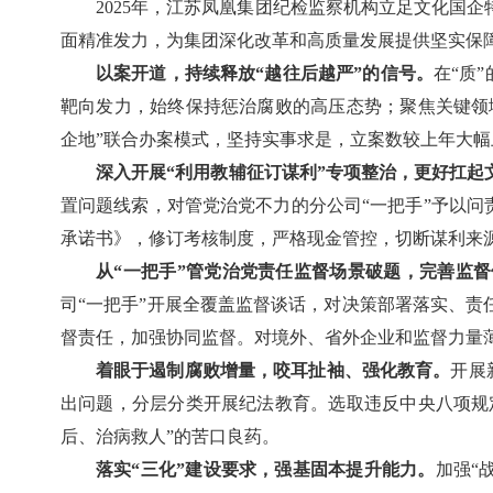
2025年，江苏凤凰集团纪检监察机构立足文化国
面精准发力，为集团深化改革和高质量发展提供坚实保障
以案开道，持续释放“越往后越严”的信号。
在“质
靶向发力，始终保持惩治腐败的高压态势；聚焦关键领
企地”联合办案模式，坚持实事求是，立案数较上年大幅
深入开展“利用教辅征订谋利”专项整治，更好扛起
置问题线索，对管党治党不力的分公司“一把手”予以问
承诺书》，修订考核制度，严格现金管控，切断谋利来
从“一把手”管党治党责任监督场景破题，完善监
司“一把手”开展全覆盖监督谈话，对决策部署落实、
督责任，加强协同监督。对境外、省外企业和监督力量
着眼于遏制腐败增量，咬耳扯袖、强化教育。
开展
出问题，分层分类开展纪法教育。选取违反中央八项规
后、治病救人”的苦口良药。
落实“三化”建设要求，强基固本提升能力。
加强“