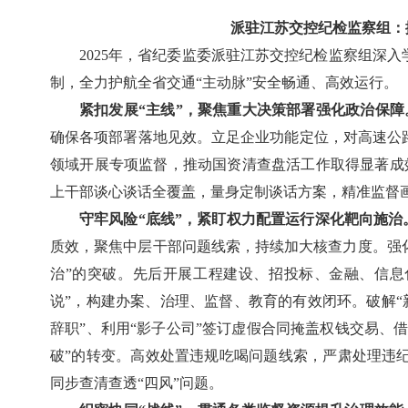
派驻江苏交控纪检监察组：擦
2025年，省纪委监委派驻江苏交控纪检监察组深
制，全力护航全省交通“主动脉”安全畅通、高效运行。
紧扣发展“主线”，聚焦重大决策部署强化政治保障
确保各项部署落地见效。立足企业功能定位，对高速公
领域开展专项监督，推动国资清查盘活工作取得显著成
上干部谈心谈话全覆盖，量身定制谈话方案，精准监督
守牢风险“底线”，紧盯权力配置运行深化靶向施治
质效，聚焦中层干部问题线索，持续加大核查力度。强化“
治”的突破。先后开展工程建设、招投标、金融、信息
说”，构建办案、治理、监督、教育的有效闭环。破解“新
辞职”、利用“影子公司”签订虚假合同掩盖权钱交易、
破”的转变。高效处置违规吃喝问题线索，严肃处理违
同步查清查透“四风”问题。