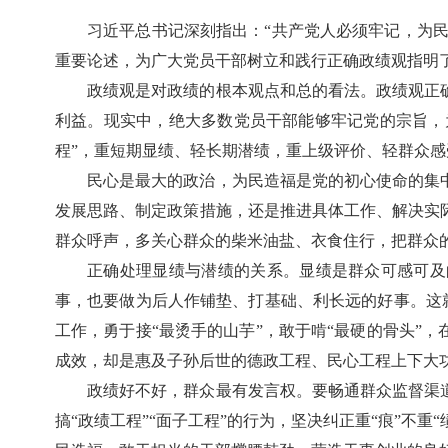
习近平总书记深刻指出：“共产党人必须牢记，为民
重要论述，为广大党员干部树立和践行正确政绩观指明
政绩观是对政绩的根本观点和总的看法。政绩观正
利益。现实中，绝大多数党员干部能够牢记党的宗旨，
程”，重短期显绩、轻长期潜绩，重上级评价、轻群众感
民心是最大的政治，为民造福是党的初心使命的集
发展思路、制定政策措施，还是推进具体工作、解决实
群众呼声，多关心群众的柴米油盐、衣食住行，把群众的
正确处理显绩与潜绩的关系。显绩是群众可感可及
事，也要做为后人作铺垫、打基础、利长远的好事。这就
工作，勇于接“最烫手的山芋”，敢于啃“最硬的骨头”
成效，却是惠及子孙后世的德政工程、民心工程上下大
政绩好不好，群众最有发言权。要畅通群众监督渠
搞“政绩工程”“面子工程”的行为，坚决纠正重“痕”不重