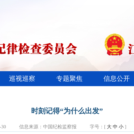
巡视巡察
专题聚焦
信息公开
时刻记得“为什么出发”
30
信息来源：
中国纪检监察报
字号：[
大
中
小
]