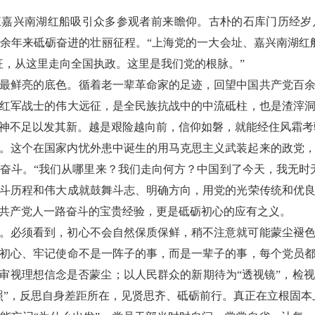
江嘉兴南湖红船吸引众多参观者前来瞻仰。古朴的石库门历经
余年来砥砺奋进的壮丽征程。“上海党的一大会址、嘉兴南湖红
征，从这里走向全国执政。这里是我们党的根脉。”
最鲜亮的底色。循着老一辈革命家的足迹，回望中国共产党百
红军战士的伟大远征，是全民族抗战中的中流砥柱，也是渣滓
神不足以发其新。越是艰险越向前，信仰如磐，就能经住风霜考
。这个在国家内忧外患中诞生的用马克思主义武装起来的政党
奋斗。“我们从哪里来？我们走向何方？中国到了今天，我无时
斗历程和伟大成就鼓舞斗志、明确方向，用党的光荣传统和优
共产党人一路奋斗的宝贵经验，更是砥砺初心的应有之义。
。必须看到，初心不会自然保质保鲜，稍不注意就可能蒙尘褪
初心、牢记使命不是一阵子的事，而是一辈子的事，每个党员
，审视理想信念是否蒙尘；以人民群众的新期待为“透视镜”，检
照”，反思自身差距所在，见贤思齐、砥砺前行。真正在立根固