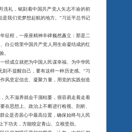
岁月洗礼，铭刻着中国共产党人矢志不渝的初
船是我们党梦想起航的地方。”习近平总书记
余年征程，一座座精神丰碑巍然矗立：那是二
洞、白公馆里中国共产党人用生命凝结成的红
验。
，一经成立就把为中国人民谋幸福、为中华民
无刻不提醒自己，要有这样一种历史感。”习
良作风坚定信念、凝聚力量，用党的实践创造
色，久不滋养就会干涸枯萎，很容易走着走着
都要在思想上、政治上不断进行检视、剖析、
视群众是否居心中最高位置，确保始终与人民
本上下功夫，方能咬定青山、立根坚劲。