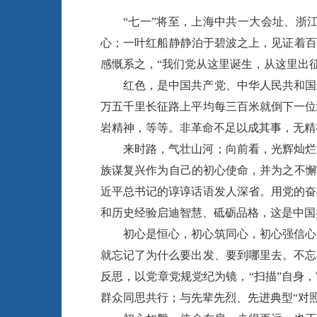
“七一”将至，上海中共一大会址、浙
心；一叶红船静静泊于碧波之上，见证着百
感慨系之，“我们党从这里诞生，从这里出
红色，是中国共产党、中华人民共和国
万五千里长征路上平均每三百米就倒下一位
岩精神，等等。非革命不足以成其事，无精
来时路，气壮山河；向前看，光辉灿烂
族谋复兴作为自己的初心使命，并为之不懈
近平总书记的谆谆话语发人深省。用党的奋
和历史经验启迪智慧、砥砺品格，这是中国
初心是恒心，初心筑同心，初心强信心
就忘记了为什么要出发、要到哪里去。不忘
反思，以党章党规党纪为镜，“扫描”自身
群众同思共行；与先辈先烈、先进典型“对