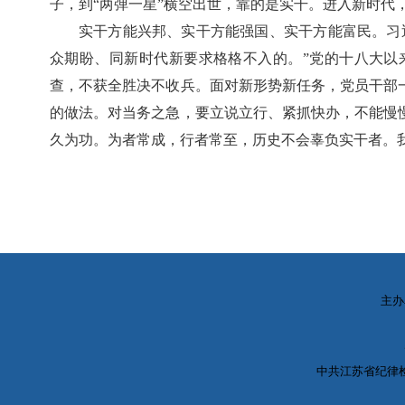
子，到“两弹一星”横空出世，靠的是实干。进入新时代
实干方能兴邦、实干方能强国、实干方能富民。习
众期盼、同新时代新要求格格不入的。”党的十八大以
查，不获全胜决不收兵。面对新形势新任务，党员干部
的做法。对当务之急，要立说立行、紧抓快办，不能慢
久为功。为者常成，行者常至，历史不会辜负实干者。
主办
中共江苏省纪律