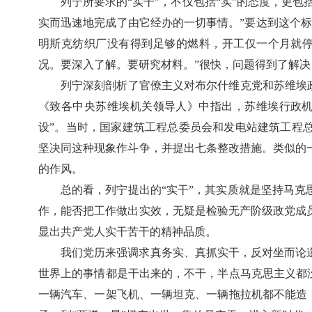
列宁所要求的“实干”，不仅包括“实”的态度，更
实而迅速地完成了由它经办的一切事情。”要达到这个标
明斯克纺织厂没有得到足够的燃料，开工仅一个月就停
况。要深入了解。要研究材料。”很快，问题得到了解
列宁深刻剖析了官僚主义对布尔什维克党和苏维埃政
《致各中央苏维埃机关领导人》中指出，苏维埃行政机
设”。当时，国家建筑工程总委员会和发电站建筑工程
坚决同这种现象作斗争，并提出七条整改措施。类似的
的作风。
总的看，列宁提出的“实干”，其实质就是坚持马
作，能否把工作做出实效，无疑是检验无产阶级政党成
显出共产党人实干苦干的精神品质。
我们党历来强调求真务实、真抓实干，反对坐而论
世界上的事情都是干出来的，不干，半点马克思主义都
一辆汽车、一架飞机、一辆坦克、一辆拖拉机都不能造