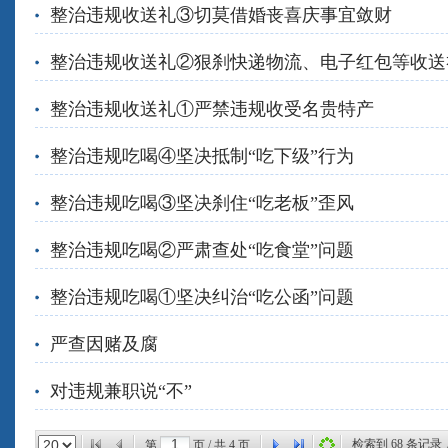
整治违规收送礼③切莫借婚丧喜庆事宜敛财
整治违规收送礼②狠刹快递物流、电子红包等收送
整治违规收送礼①严禁违规收受名贵特产
整治违规吃喝④坚决抵制“吃下级”行为
整治违规吃喝③坚决刹住“吃老板”歪风
整治违规吃喝②严肃查处“吃食堂”问题
整治违规吃喝①坚决纠治“吃公函”问题
严查因赌及腐
对违规兼职说“不”
检索到
68
条记录
第
页 / 共
4
页