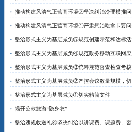
推动构建风清气正营商环境②坚决纠治冷硬横推问
推动构建风清气正营商环境①严肃惩治吃拿卡要问
整治形式主义为基层减负⑤规范创建示范和达标活
整治形式主义为基层减负④规范政务移动互联网应
整治形式主义为基层减负③统筹规范督查检查考核
整治形式主义为基层减负②严控会议数量规模，切
整治形式主义为基层减负①切实精简文件
揭开公款旅游“隐身衣”
整治违规收送礼④坚决纠治以讲课费、课题费、咨